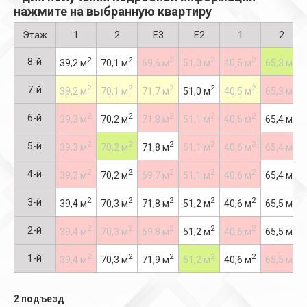
нажмите на выбранную квартиру
Этаж
1
2
Е3
Е2
1
2
2
2
2
2
2
2
8-й
39,2 м
70,1 м
69,6 м
51,0 м
40,5 м
65,3 м
2
2
2
2
2
2
7-й
39,2 м
70,1 м
71,7 м
51,0 м
40,5 м
65,3 м
2
2
2
2
2
2
6-й
39,3 м
70,2 м
71,8 м
51,1 м
40,6 м
65,4 м
2
2
2
2
2
2
5-й
39,3 м
70,2 м
71,8 м
51,1 м
40,6 м
65,4 м
2
2
2
2
2
2
4-й
39,3 м
70,2 м
69,7 м
51,1 м
40,6 м
65,4 м
2
2
2
2
2
2
3-й
39,4 м
70,3 м
71,8 м
51,2 м
40,6 м
65,5 м
2
2
2
2
2
2
2-й
39,4 м
70,3 м
69,8 м
51,2 м
40,6 м
65,5 м
2
2
2
2
2
2
1-й
39,4 м
70,3 м
71,9 м
51,2 м
40,6 м
65,5 м
2 подъезд