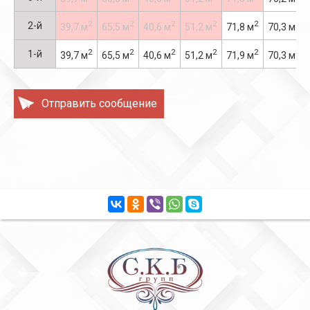
2
2
2
2
2
2
2-й
39,7 м
65,5 м
40,6 м
51,2 м
71,8 м
70,3 м
2
2
2
2
2
2
1-й
39,7 м
65,5 м
40,6 м
51,2 м
71,9 м
70,3 м
Отправить сообщение