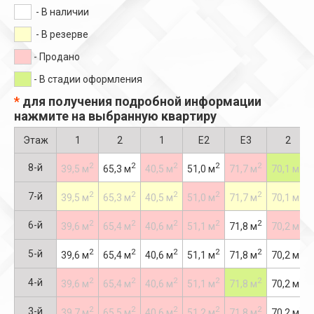
- В наличии
- В резерве
- Продано
- В стадии оформления
*
для получения подробной информации
нажмите на выбранную квартиру
Этаж
1
2
1
Е2
Е3
2
2
2
2
2
2
2
8-й
39,5 м
65,3 м
40,5 м
51,0 м
71,7 м
70,1 м
2
2
2
2
2
2
7-й
39,5 м
65,3 м
40,5 м
51,0 м
71,7 м
70,1 м
2
2
2
2
2
2
6-й
39,6 м
65,4 м
40,6 м
51,1 м
71,8 м
70,2 м
2
2
2
2
2
2
5-й
39,6 м
65,4 м
40,6 м
51,1 м
71,8 м
70,2 м
2
2
2
2
2
2
4-й
39,6 м
65,4 м
40,6 м
51,1 м
71,8 м
70,2 м
2
2
2
2
2
2
3-й
39,7 м
65,5 м
40,6 м
51,2 м
71,8 м
70,2 м